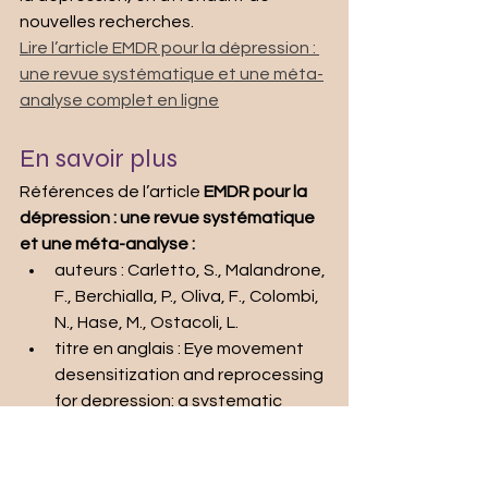
nouvelles recherches.
Lire l’article EMDR pour la dépression : 
une revue systématique et une méta-
analyse complet en ligne
En savoir plus
Références de l’article 
EMDR pour la 
dépression : une revue systématique 
et une méta-analyse :
auteurs : Carletto, S., Malandrone, 
F., Berchialla, P., Oliva, F., Colombi, 
N., Hase, M., Ostacoli, L.
titre en anglais : Eye movement 
desensitization and reprocessing 
for depression: a systematic 
review and meta-analysis
publié dans : European Journal of 
Psychotraumatology, 12(1), 